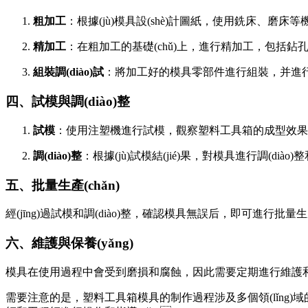
1.
粗加工
：根據(jù)模具設(shè)計圖紙，使用銑床、磨床
2.
精加工
：在粗加工的基礎(chǔ)上，進行精加工，包括鉆孔
3.
組裝調(diào)試
：將加工好的模具零部件進行組裝，并進行調(dià
四、試模與調(diào)整
1.
試模
：使用注塑機進行試模，觀察塑料工具箱的成型效果
2.
調(diào)整
：根據(jù)試模結(jié)果，對模具進行調(diào)整
五、批量生產(chǎn)
經(jīng)過試模和調(diào)整，確認模具無誤后，即可進行批量生產(chǎ
六、維護與保養(yǎng)
模具在使用過程中會受到磨損和腐蝕，因此需要定期進行維護和保養(y
需要注意的是，塑料工具箱模具的制作過程涉及多個領(lǐng)域的知識和技