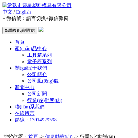
中文
/
English
+
微信號：
語言切換+微信彈窗
點擊復(fù)制微信
首頁
產(chǎn)品中心
工具箱系列
電子秤系列
關(guān)于我們
公司簡介
公司風(fēng)貌
新聞中心
公司新聞
行業(yè)動態(tài)
聯(lián)系我們
在線留言
熱線：13914929598
您的位置：
首頁
->
信息動態(tài)
->
行業(yè)動態(tài)