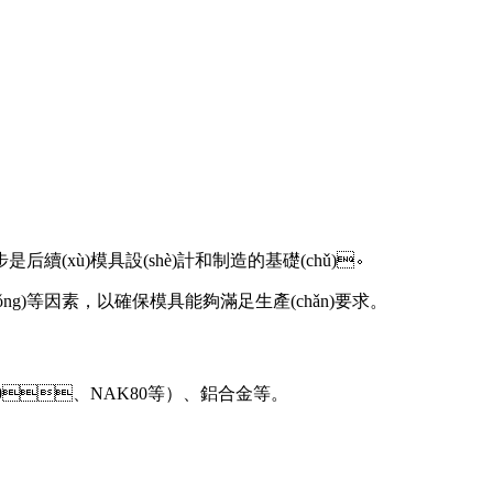
后續(xù)模具設(shè)計和制造的基礎(chǔ)。
ǒng)等因素，以確保模具能夠滿足生產(chǎn)要求。
20、NAK80等）、鋁合金等。