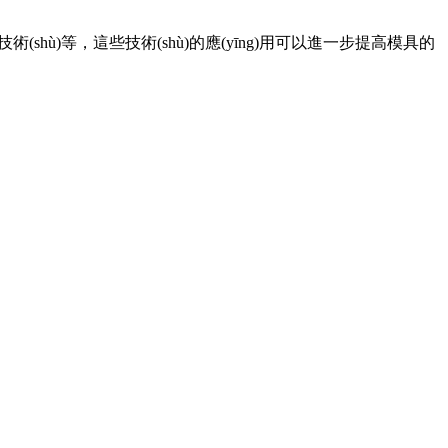
術(shù)等，這些技術(shù)的應(yīng)用可以進一步提高模具的