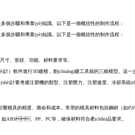
多個步驟和專業(yè)知識。以下是一個概括性的制作流程：
及多個步驟和專業(yè)知識。以下是一個概括性的制作流程：
狀、功能、材料要求等。
è)計）軟件進行3D建模，創(chuàng)建工具箱的三維模型。這一步是
。模具設(shè)計要考慮注塑機的類型、注塑壓力、注塑速度、冷卻系統(t
直接影響模具的精度、壽命和成本。常用的模具材料包括鋼材（如
P
，如
ABS、PP、PC等，確保材料符合產(chǎn)品要求。