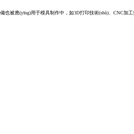
)備也被應(yīng)用于模具制作中，如
3D打印技術(shù)、CNC加工技