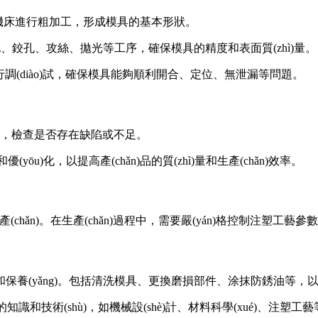
等機床進行粗加工，形成模具的基本形狀。
、鉸孔、攻絲、拋光等工序，確保模具的精度和表面質(zhì)量。
o)試，確保模具能夠順利開合、定位、無泄漏等問題。
，檢查是否存在缺陷或不足。
和優(yōu)化，以提高產(chǎn)品的質(zhì)量和生產(chǎn)效率。
n)。在生產(chǎn)過程中，需要嚴(yán)格控制注塑工藝參數(shù)
ǎng)。包括清洗模具、更換磨損部件、涂抹防銹油等
術(shù)，如機械設(shè)計、材料科學(xué)、注塑工