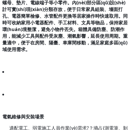
螺母、墊片、電線端子等小零件。內(nèi)部分區(qū)設(shè)
計可實(shí)現(xiàn)分類存放，便于日常家具組裝、墻面打
孔、電器簡單檢修、水管配件更換等居家操作時快速取用。同
時可收納家用小電器配件、手工材料、文具等物品，保持家居
環(huán)境整潔，避免小物件丟失。箱體具備防塵、防潮作
用，能減少工具與配件受灰塵、潮氣影響，延長使用周期。重
量適中，便于在房間、陽臺、車庫間移動，滿足家庭多區(qū)
域使用需求。
電氣維修與安裝場景
適配電工、弱電施工人員作業(yè)需求?？墒占{測電筆、剝