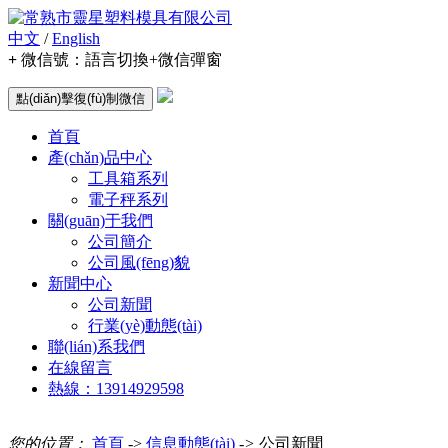
中文
/
English
+
微信號：
語言切換+微信彈窗
點(diǎn)擊復(fù)制微信
首頁
產(chǎn)品中心
工具箱系列
電子秤系列
關(guān)于我們
公司簡介
公司風(fēng)貌
新聞中心
公司新聞
行業(yè)動態(tài)
聯(lián)系我們
在線留言
熱線：13914929598
您的位置：
首頁
->
信息動態(tài)
->
公司新聞