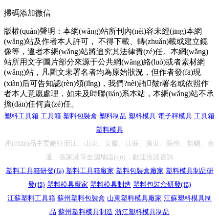
掃碼添加微信
版權(quán)聲明：本網(wǎng)站所刊內(nèi)容未經(jīng)本網
(wǎng)站及作者本人許可， 不得下載、轉(zhuǎn)載或建立鏡
像等，違者本網(wǎng)站將追究其法律責(zé)任。本網(wǎng)
站所用文字圖片部分來源于公共網(wǎng)絡(luò)或者素材網
(wǎng)站，凡圖文未署名者均為原始狀況，但作者發(fā)現
(xiàn)后可告知認(rèn)領(lǐng)，我們?nèi)詴皶r署名或依照作
者本人意愿處理，如未及時聯(lián)系本站，本網(wǎng)站不承
擔(dān)任何責(zé)任。
塑料工具箱
工具箱
塑料包裝盒
塑料制品
塑料模具
電子秤模具
工具箱
塑料模具
產(chǎn)品主要銷往浙江、山東、安徽、江蘇、廣東、蘇州、無錫、南
通、張家港等全國地區(qū)，歡迎洽談咨詢
塑料工具箱研發(fā)
塑料工具箱廠家
塑料包裝盒廠家
塑料模具制品研
發(fā)
塑料模具廠家
塑料模具制造
塑料包裝盒研發(fā)
江蘇塑料工具箱
蘇州塑料包裝盒
山東塑料模具廠家
江蘇塑料模具制
品
蘇州塑料模具制造
浙江塑料模具制品