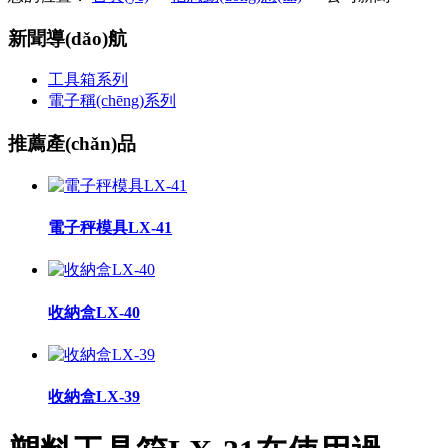
新聞導(dǎo)航
工具箱系列
電子稱(chēng)系列
推薦產(chǎn)品
電子秤模具LX-41
收納盒LX-40
收納盒LX-39