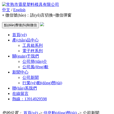
中文
/
English
+
微信號(hào)：
語(yǔ)言切換+微信彈窗
點(diǎn)擊復(fù)制微信
首頁(yè)
產(chǎn)品中心
工具箱系列
電子秤系列
關(guān)于我們
公司簡(jiǎn)介
公司風(fēng)貌
新聞中心
公司新聞
行業(yè)動(dòng)態(tài)
聯(lián)系我們
在線留言
熱線：13914929598
您的位置：
首頁(yè)
->
信息動(dòng)態(tài)
->
公司新聞