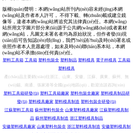
版權(quán)聲明：本網(wǎng)站所刊內(nèi)容未經(jīng)本網
(wǎng)站及作者本人許可， 不得下載、轉(zhuǎn)載或建立鏡
像等，違者本網(wǎng)站將追究其法律責(zé)任。本網(wǎng)
站所用文字圖片部分來(lái)源于公共網(wǎng)絡(luò)或者素材
網(wǎng)站，凡圖文未署名者均為原始狀況，但作者發(fā)現
(xiàn)后可告知認(rèn)領(lǐng)，我們?nèi)詴?huì)及時(shí)署名或
依照作者本人意愿處理，如未及時(shí)聯(lián)系本站，本網
(wǎng)站不承擔(dān)任何責(zé)任。
塑料工具箱
工具箱
塑料包裝盒
塑料制品
塑料模具
電子秤模具
工具箱
塑料模具
產(chǎn)品主要銷(xiāo)往浙江、山東、安徽、江蘇、廣東、蘇州、無
(wú)錫、南通、張家港等全國(guó)地區(qū)，歡迎洽談咨詢(xún)
塑料工具箱研發(fā)
塑料工具箱廠家
塑料包裝盒廠家
塑料模具制品研
發(fā)
塑料模具廠家
塑料模具制造
塑料包裝盒研發(fā)
江蘇塑料工具箱
蘇州塑料包裝盒
山東塑料模具廠家
江蘇塑料模具制
品
蘇州塑料模具制造
浙江塑料模具制品
安徽
塑料模具廠家
山東
塑料包裝盒
浙江塑料模具制造
安徽塑料模具制