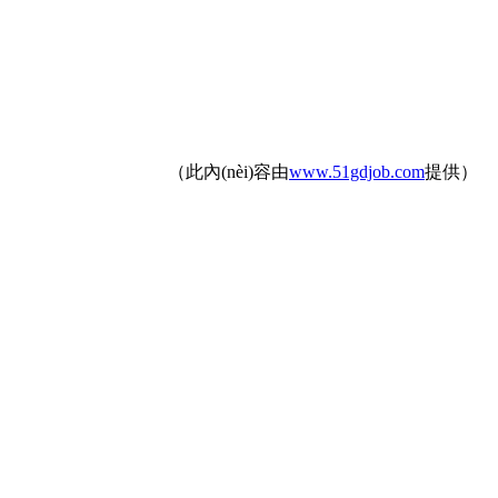
（此內(nèi)容由
www.51gdjob.com
提供）