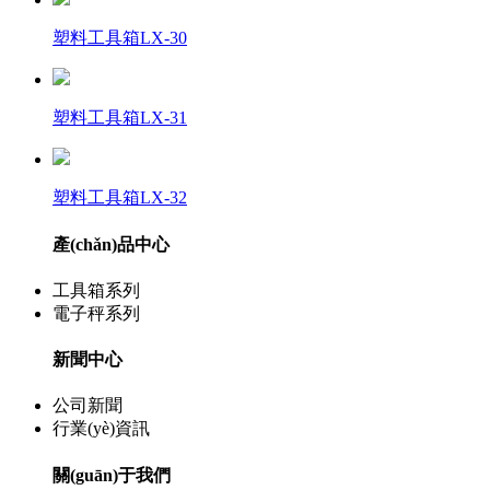
塑料工具箱LX-30
塑料工具箱LX-31
塑料工具箱LX-32
產(chǎn)品中心
工具箱系列
電子秤系列
新聞中心
公司新聞
行業(yè)資訊
關(guān)于我們