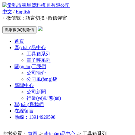
中文
/
English
+
微信號：
語言切換+微信彈窗
點擊復(fù)制微信
首頁
產(chǎn)品中心
工具箱系列
電子秤系列
關(guān)于我們
公司簡介
公司風(fēng)貌
新聞中心
公司新聞
行業(yè)動態(tài)
聯(lián)系我們
在線留言
熱線：13914929598
您的位置：
首頁
->
產(chǎn)品中心
->
工具箱系列