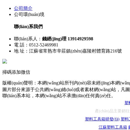
公司簡介
公司環(huán)境
聯(lián)系我們
聯(lián)系人：
錢經(jīng)理 13914929598
電 話：0512-52469981
地 址：江蘇省常熟市辛莊鎮(zhèn)嘉陵村體育路216號
掃碼添加微信
版權(quán)聲明：本網(wǎng)站所刊內(nèi)容未經(jīng)本網(
圖片部分來源于公共網(wǎng)絡(luò)或者素材網(wǎng)站，凡圖
聯(lián)系本站，本網(wǎng)站不承擔(dān)任何責(zé)任。
塑
產(chǎn)品主要銷往浙
塑料工具箱研發(fā)
塑料
江蘇塑料工具箱