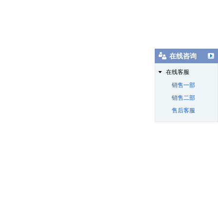
在线咨询
在线客服
销售一部
销售二部
售后客服