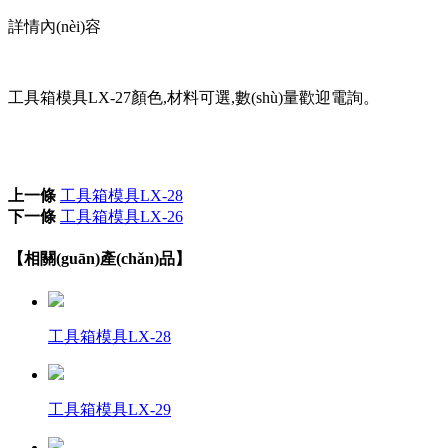
詳情內(nèi)容
工具箱模具LX-27顏色,材料可選,數(shù)量歡迎電詢。
上一條
工具箱模具LX-28
下一條
工具箱模具LX-26
【相關(guān)產(chǎn)品】
工具箱模具LX-28
工具箱模具LX-29