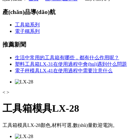
產(chǎn)品導(dǎo)航
工具箱系列
電子稱系列
推薦新聞
生活中常用的工具箱有哪些，都有什么作用呢？
塑料工具箱LX-31在使用過程中會(huì)遇到什么問題
電子秤模具LX-41在使用過程中需要注意什么
<
>
工具箱模具LX-28
工具箱模具LX-28顏色,材料可選,數(shù)量歡迎電詢。